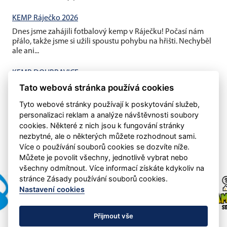
KEMP Ráječko 2026
Dnes jsme zahájili fotbalový kemp v Ráječku! Počasí nám
přálo, takže jsme si užili spoustu pohybu na hřišti. Nechyběl
ale ani...
KEMP DOUBRAVICE
Tato webová stránka používá cookies
V pátek jsme ukončili závěrečným fotbalovým minigolfem a
mistrovským utkáním děti vs rodiče náš letošní první kemp...
Tyto webové stránky používají k poskytování služeb,
personalizaci reklam a analýze návštěvnosti soubory
cookies. Některé z nich jsou k fungování stránky
nezbytné, ale o některých můžete rozhodnout sami.
Více o používání souborů cookies se dozvíte níže.
Můžete je povolit všechny, jednotlivě vybrat nebo
všechny odmítnout. Více informací získáte kdykoliv na
stránce Zásady používání souborů cookies.
Nastavení cookies
Přijmout vše