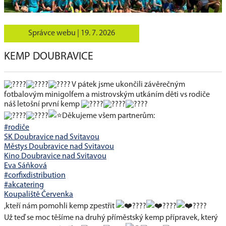
Správce webu |
19. 7. 2026
KEMP DOUBRAVICE
V pátek jsme ukončili závěrečným
fotbalovým minigolfem a mistrovským utkáním děti vs rodiče
náš letošní první kemp
Děkujeme všem partnerům:
#rodiče
SK Doubravice nad Svitavou
Městys Doubravice nad Svitavou
Kino Doubravice nad Svitavou
Eva Sáňková
#corfixdistribution
#akcatering
Koupaliště Červenka
,kteří nám pomohli kemp zpestřit
Už teď se moc těšíme na druhý příměstský kemp přípravek, který