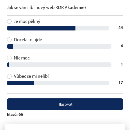
Jak se vám líbí nový web RDR Akademie?
Je moc pěkný
44
Docela to ujde
4
Nic moc
1
Vůbec se mi nelíbí
17
hlasů: 66
eSports.cz