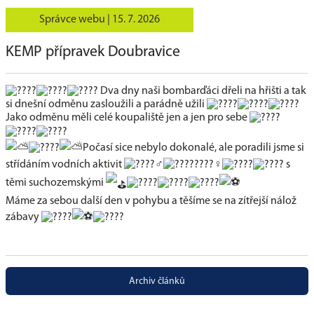
Správce webu |
15. 7. 2026
KEMP přípravek Doubravice
Dva dny naši bombarďáci dřeli na hřišti a tak
si dnešní odměnu zasloužili a parádně užili
Jako odměnu měli celé koupaliště jen a jen pro sebe
Počasí sice nebylo dokonalé, ale poradili jsme si
střídáním vodních aktivit
s
těmi suchozemskými
Máme za sebou další den v pohybu a těšíme se na zítřejší nálož
zábavy
Archiv článků