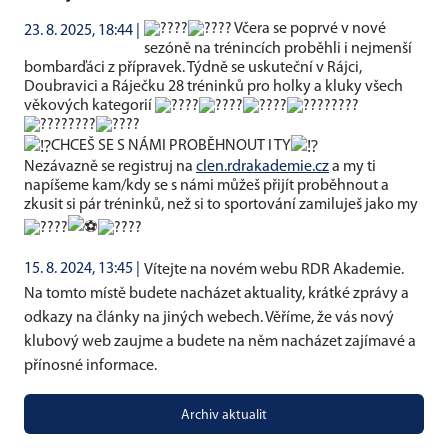
Včera se poprvé v nové
23. 8. 2025, 18:44 |
sezóně na trénincích proběhli i nejmenší
bombarďáci z přípravek. Týdně se uskuteční v Rájci,
Doubravici a Ráječku 28 tréninků pro holky a kluky všech
věkových kategorií
CHCEŠ SE S NÁMI PROBĚHNOUT I TY
Nezávazně se registruj na
clen.rdrakademie.cz
a my ti
napíšeme kam/kdy se s námi můžeš přijít proběhnout a
zkusit si pár tréninků, než si to sportování zamiluješ jako my
15. 8. 2024, 13:45 |
Vítejte na novém webu RDR Akademie.
Na tomto místě budete nacházet aktuality, krátké zprávy a
odkazy na články na jiných webech. Věříme, že vás nový
klubový web zaujme a budete na něm nacházet zajímavé a
přínosné informace.
Archiv aktualit