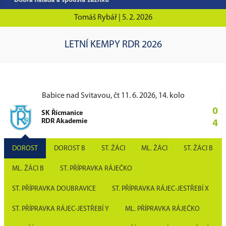
Tomáš Rybář |
5. 2. 2026
LETNÍ KEMPY RDR 2026
Babice nad Svitavou, čt 11. 6. 2026, 14. kolo
0
SK Řícmanice
RDR Akademie
4
DOROST
DOROST B
ST. ŽÁCI
ML. ŽÁCI
ST. ŽÁCI B
ML. ŽÁCI B
ST. PŘÍPRAVKA RÁJEČKO
ST. PŘÍPRAVKA DOUBRAVICE
ST. PŘÍPRAVKA RÁJEC-JESTŘEBÍ X
ST. PŘÍPRAVKA RÁJEC-JESTŘEBÍ Y
ML. PŘÍPRAVKA RÁJEČKO