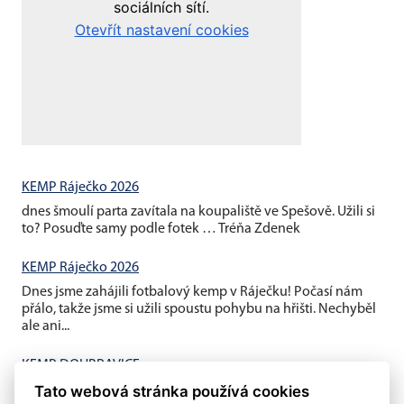
KEMP Ráječko 2026
dnes šmoulí parta zavítala na koupaliště ve Spešově. Užili si
to? Posuďte samy podle fotek … Tréňa Zdenek
KEMP Ráječko 2026
Dnes jsme zahájili fotbalový kemp v Ráječku! Počasí nám
přálo, takže jsme si užili spoustu pohybu na hřišti. Nechyběl
ale ani...
KEMP DOUBRAVICE
Tato webová stránka používá cookies
V pátek jsme ukončili závěrečným fotbalovým minigolfem a