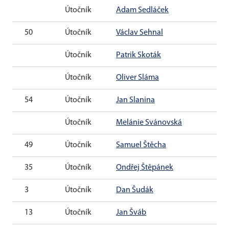
Útočník
Adam Sedláček
6 l
50
Útočník
Václav Sehnal
8 l
Útočník
Patrik Skoták
7 l
Útočník
Oliver Sláma
6 l
54
Útočník
Jan Slanina
9 l
Útočník
Melánie Svánovská
9 l
49
Útočník
Samuel Štěcha
9 l
35
Útočník
Ondřej Štěpánek
8 l
3
Útočník
Dan Šudák
8 l
13
Útočník
Jan Šváb
9 l