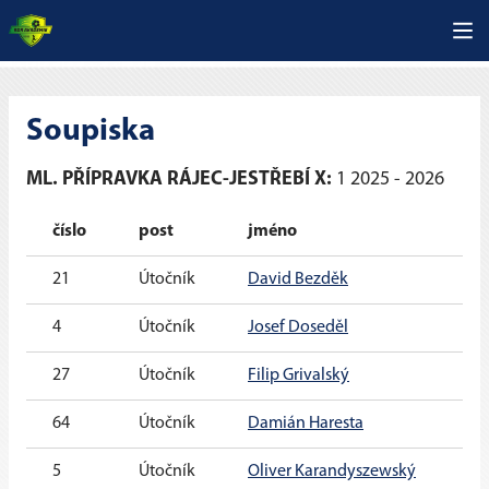
Soupiska
ML. PŘÍPRAVKA RÁJEC-JESTŘEBÍ X:
1 2025 - 2026
číslo
post
jméno
vě
21
Útočník
David Bezděk
7 l
4
Útočník
Josef Doseděl
7 l
27
Útočník
Filip Grivalský
6 l
64
Útočník
Damián Haresta
8 l
5
Útočník
Oliver Karandyszewský
9 l