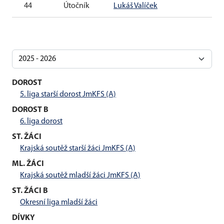
44
Útočník
Lukáš Valíček
8 l
DOROST
5. liga starší dorost JmKFS (A)
DOROST B
6. liga dorost
ST. ŽÁCI
Krajská soutěž starší žáci JmKFS (A)
ML. ŽÁCI
Krajská soutěž mladší žáci JmKFS (A)
ST. ŽÁCI B
Okresní liga mladší žáci
DÍVKY