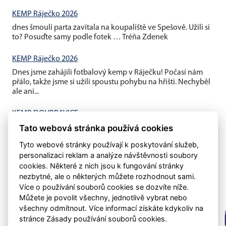
KEMP Ráječko 2026
dnes šmoulí parta zavítala na koupaliště ve Spešově. Užili si
to? Posuďte samy podle fotek … Tréňa Zdenek
KEMP Ráječko 2026
Dnes jsme zahájili fotbalový kemp v Ráječku! Počasí nám
přálo, takže jsme si užili spoustu pohybu na hřišti. Nechyběl
ale ani...
KEMP DOUBRAVICE
Tato webová stránka používá cookies
V pátek jsme ukončili závěrečným fotbalovým minigolfem a
mistrovským utkáním děti vs rodiče náš letošní první kemp...
Tyto webové stránky používají k poskytování služeb,
personalizaci reklam a analýze návštěvnosti soubory
cookies. Některé z nich jsou k fungování stránky
nezbytné, ale o některých můžete rozhodnout sami.
Více o používání souborů cookies se dozvíte níže.
Můžete je povolit všechny, jednotlivě vybrat nebo
všechny odmítnout. Více informací získáte kdykoliv na
stránce Zásady používání souborů cookies.