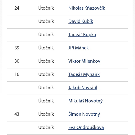
24
Útočník
Nikolas Kňazovčík
7 l
Útočník
David Kubík
7 l
Útočník
Tadeáš Kupka
8 l
39
Útočník
Jiří Mánek
9 l
30
Útočník
Viktor Milenkov
8 l
16
Útočník
Tadeáš Mynařík
9 l
Útočník
Jakub Navrátil
7 l
Útočník
Mikuláš Novotný
8 l
43
Útočník
Šimon Novotný
9 l
Útočník
Eva Ondroušková
9 l