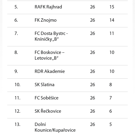
5.
RAFK Rajhrad
26
15
1
6.
FK Znojmo
26
14
3
7.
FC Dosta Bystrc -
26
11
5
Kníničky „B“
8.
FC Boskovice –
26
10
5
Letovice „B“
9.
RDR Akademie
26
10
2
10.
SK Slatina
26
8
2
11.
FC Soběšice
26
7
2
12.
SK Řečkovice
26
6
3
13.
Dolní
26
5
2
Kounice/Kupařovice