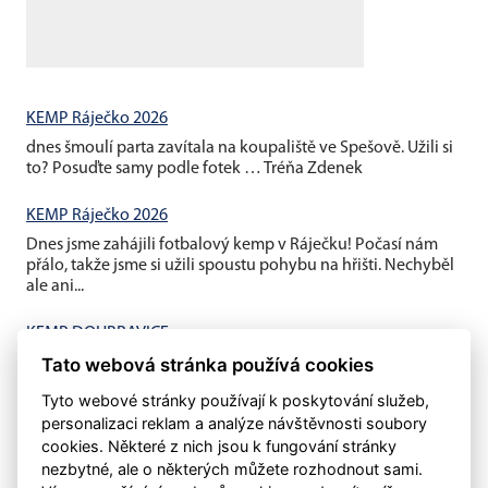
KEMP Ráječko 2026
dnes šmoulí parta zavítala na koupaliště ve Spešově. Užili si
to? Posuďte samy podle fotek … Tréňa Zdenek
KEMP Ráječko 2026
Dnes jsme zahájili fotbalový kemp v Ráječku! Počasí nám
přálo, takže jsme si užili spoustu pohybu na hřišti. Nechyběl
ale ani...
KEMP DOUBRAVICE
Tato webová stránka používá cookies
V pátek jsme ukončili závěrečným fotbalovým minigolfem a
mistrovským utkáním děti vs rodiče náš letošní první kemp...
Tyto webové stránky používají k poskytování služeb,
personalizaci reklam a analýze návštěvnosti soubory
cookies. Některé z nich jsou k fungování stránky
nezbytné, ale o některých můžete rozhodnout sami.