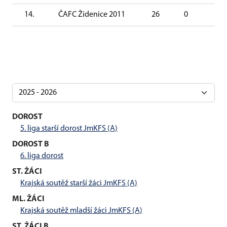
14.
ČAFC Židenice 2011
26
0
3
DOROST
5. liga starší dorost JmKFS (A)
DOROST B
6. liga dorost
ST. ŽÁCI
Krajská soutěž starší žáci JmKFS (A)
ML. ŽÁCI
Krajská soutěž mladší žáci JmKFS (A)
ST. ŽÁCI B