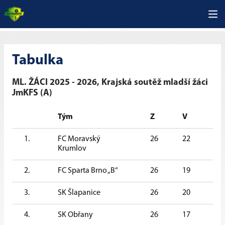
Tabulka
ML. ŽÁCI 2025 - 2026, Krajská soutěž mladší žáci
JmKFS (A)
Tým
Z
V
R
1.
FC Moravský
26
22
2
Krumlov
2.
FC Sparta Brno „B“
26
19
3
3.
SK Šlapanice
26
20
0
4.
SK Obřany
26
17
3