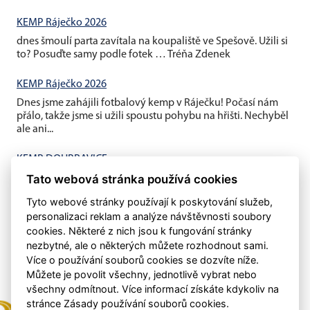
KEMP Ráječko 2026
dnes šmoulí parta zavítala na koupaliště ve Spešově. Užili si
to? Posuďte samy podle fotek … Tréňa Zdenek
KEMP Ráječko 2026
Dnes jsme zahájili fotbalový kemp v Ráječku! Počasí nám
přálo, takže jsme si užili spoustu pohybu na hřišti. Nechyběl
ale ani...
KEMP DOUBRAVICE
Tato webová stránka používá cookies
V pátek jsme ukončili závěrečným fotbalovým minigolfem a
mistrovským utkáním děti vs rodiče náš letošní první kemp...
Tyto webové stránky používají k poskytování služeb,
personalizaci reklam a analýze návštěvnosti soubory
cookies. Některé z nich jsou k fungování stránky
nezbytné, ale o některých můžete rozhodnout sami.
Více o používání souborů cookies se dozvíte níže.
Můžete je povolit všechny, jednotlivě vybrat nebo
všechny odmítnout. Více informací získáte kdykoliv na
stránce Zásady používání souborů cookies.