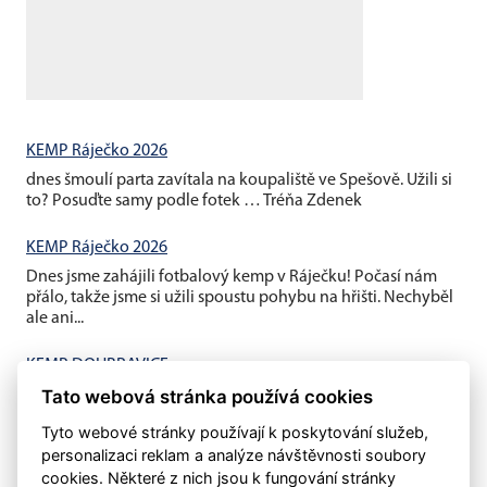
KEMP Ráječko 2026
dnes šmoulí parta zavítala na koupaliště ve Spešově. Užili si
to? Posuďte samy podle fotek … Tréňa Zdenek
KEMP Ráječko 2026
Dnes jsme zahájili fotbalový kemp v Ráječku! Počasí nám
přálo, takže jsme si užili spoustu pohybu na hřišti. Nechyběl
ale ani...
KEMP DOUBRAVICE
V pátek jsme ukončili závěrečným fotbalovým minigolfem a
Tato webová stránka používá cookies
mistrovským utkáním děti vs rodiče náš letošní první kemp...
Tyto webové stránky používají k poskytování služeb,
personalizaci reklam a analýze návštěvnosti soubory
cookies. Některé z nich jsou k fungování stránky