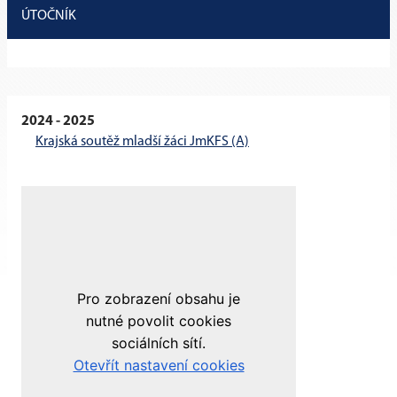
ÚTOČNÍK
2024 - 2025
Krajská soutěž mladší žáci JmKFS (A)