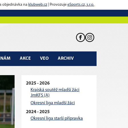
 a objednávka na
klubweb.cz
| Provozuje
eSports.cz, s.r.o.
K NÁM
AKCE
VEO
ARCHIV
2025 - 2026
Krajská soutěž mladší žáci
JmKFS (A)
Okresní liga mladší žáci
2024 - 2025
Okresní liga starší přípravka