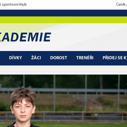
š sportovní klub
Ceník
DÍVKY
ŽÁCI
DOROST
TRENÉŘI
PŘIDEJ SE 