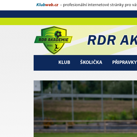
Klub
web.cz
– profesionální internetové stránky pro vá
KLUB
ŠKOLIČKA
PŘIPRAVKY