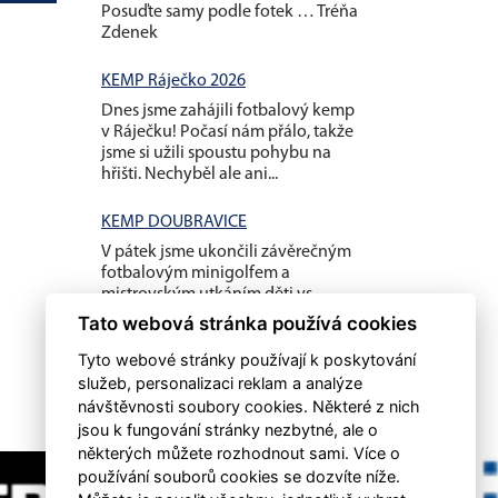
Posuďte samy podle fotek … Tréňa
Zdenek
KEMP Ráječko 2026
Dnes jsme zahájili fotbalový kemp
v Ráječku! Počasí nám přálo, takže
jsme si užili spoustu pohybu na
hřišti. Nechyběl ale ani...
KEMP DOUBRAVICE
V pátek jsme ukončili závěrečným
fotbalovým minigolfem a
mistrovským utkáním děti vs
rodiče náš letošní první kemp...
Tato webová stránka používá cookies
Tyto webové stránky používají k poskytování
služeb, personalizaci reklam a analýze
návštěvnosti soubory cookies. Některé z nich
jsou k fungování stránky nezbytné, ale o
některých můžete rozhodnout sami. Více o
používání souborů cookies se dozvíte níže.