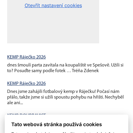
KEMP Ráječko 2026
dnes šmoulí parta zavítala na koupaliště ve Spešově. Užili si
to? Posuďte samy podle fotek … Tréňa Zdenek
KEMP Ráječko 2026
Dnes jsme zahájili fotbalový kemp v Ráječku! Počasí nám
přálo, takže jsme si užili spoustu pohybu na hřišti. Nechyběl
ale ani...
KEMP DOUBRAVICE
V pátek jsme ukončili závěrečným fotbalovým minigolfem a
Tato webová stránka používá cookies
mistrovským utkáním děti vs rodiče náš letošní první kemp...