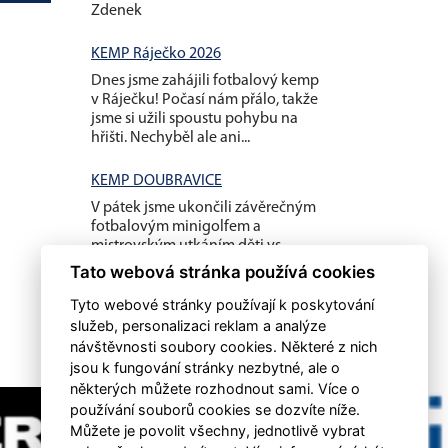
Zdenek
KEMP Ráječko 2026
Dnes jsme zahájili fotbalový kemp
v Ráječku! Počasí nám přálo, takže
jsme si užili spoustu pohybu na
hřišti. Nechyběl ale ani...
KEMP DOUBRAVICE
V pátek jsme ukončili závěrečným
fotbalovým minigolfem a
mistrovským utkáním děti vs
rodiče náš letošní první kemp...
Tato webová stránka používá cookies
Tyto webové stránky používají k poskytování
služeb, personalizaci reklam a analýze
návštěvnosti soubory cookies. Některé z nich
jsou k fungování stránky nezbytné, ale o
některých můžete rozhodnout sami. Více o
používání souborů cookies se dozvíte níže.
Můžete je povolit všechny, jednotlivě vybrat