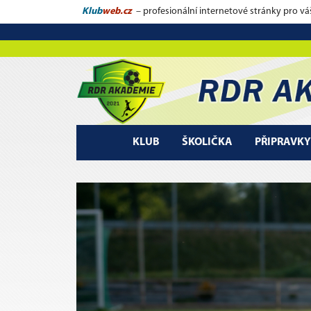
Klub
web.cz
– profesionální internetové stránky pro vá
KLUB
ŠKOLIČKA
PŘIPRAVKY