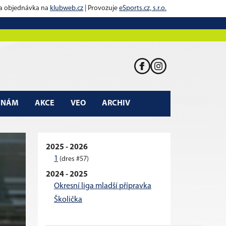
 a objednávka na
klubweb.cz
| Provozuje
eSports.cz, s.r.o.
K NÁM
AKCE
VEO
ARCHIV
2025 - 2026
1
(dres #57)
2024 - 2025
Okresní liga mladší přípravka
Školička