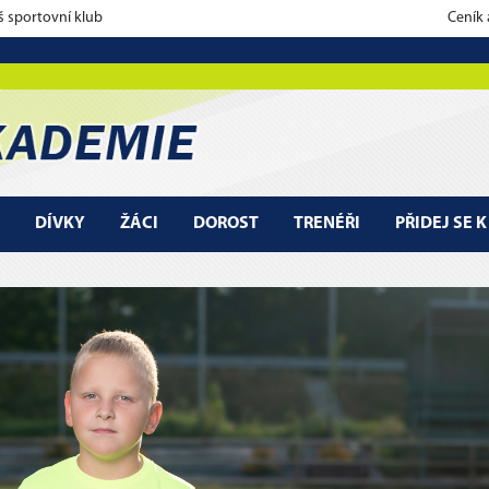
š sportovní klub
Ceník
DÍVKY
ŽÁCI
DOROST
TRENÉŘI
PŘIDEJ SE 