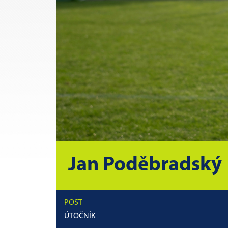
Jan Poděbradský
POST
ÚTOČNÍK