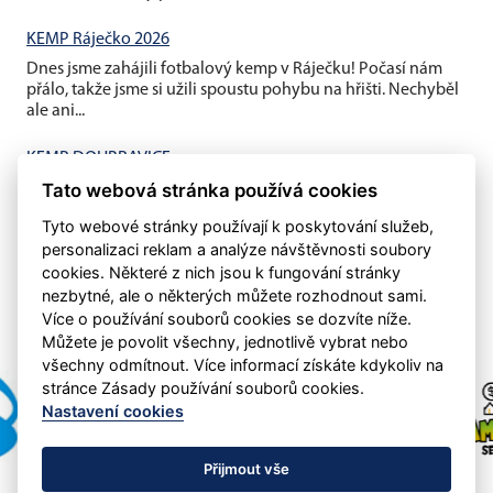
KEMP Ráječko 2026
Dnes jsme zahájili fotbalový kemp v Ráječku! Počasí nám
přálo, takže jsme si užili spoustu pohybu na hřišti. Nechyběl
ale ani...
KEMP DOUBRAVICE
Tato webová stránka používá cookies
V pátek jsme ukončili závěrečným fotbalovým minigolfem a
mistrovským utkáním děti vs rodiče náš letošní první kemp...
Tyto webové stránky používají k poskytování služeb,
personalizaci reklam a analýze návštěvnosti soubory
cookies. Některé z nich jsou k fungování stránky
nezbytné, ale o některých můžete rozhodnout sami.
Více o používání souborů cookies se dozvíte níže.
Můžete je povolit všechny, jednotlivě vybrat nebo
všechny odmítnout. Více informací získáte kdykoliv na
stránce Zásady používání souborů cookies.
Nastavení cookies
Přijmout vše