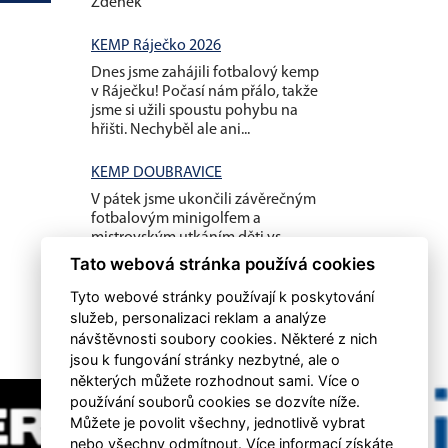
Zdenek
KEMP Ráječko 2026
Dnes jsme zahájili fotbalový kemp
v Ráječku! Počasí nám přálo, takže
jsme si užili spoustu pohybu na
hřišti. Nechyběl ale ani...
KEMP DOUBRAVICE
V pátek jsme ukončili závěrečným
fotbalovým minigolfem a
mistrovským utkáním děti vs
rodiče náš letošní první kemp...
Tato webová stránka používá cookies
Tyto webové stránky používají k poskytování
služeb, personalizaci reklam a analýze
návštěvnosti soubory cookies. Některé z nich
jsou k fungování stránky nezbytné, ale o
některých můžete rozhodnout sami. Více o
používání souborů cookies se dozvíte níže.
Můžete je povolit všechny, jednotlivě vybrat
nebo všechny odmítnout. Více informací získáte