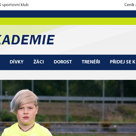
š sportovní klub
Ceník
DÍVKY
ŽÁCI
DOROST
TRENÉŘI
PŘIDEJ SE 