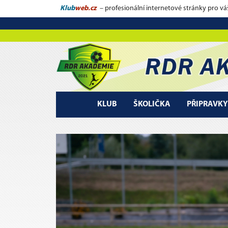
Klub
web.cz
– profesionální internetové stránky pro vá
KLUB
ŠKOLIČKA
PŘIPRAVKY