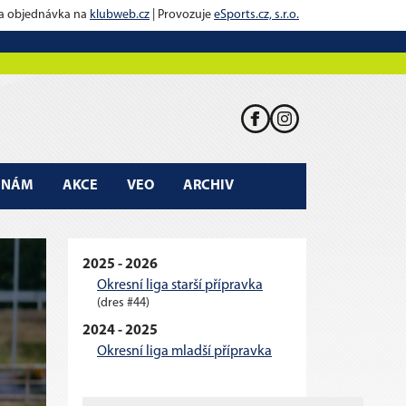
 a objednávka na
klubweb.cz
| Provozuje
eSports.cz, s.r.o.
K NÁM
AKCE
VEO
ARCHIV
2025 - 2026
Okresní liga starší přípravka
(dres #44)
2024 - 2025
Okresní liga mladší přípravka