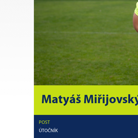
Matyáš Miřijovsk
POST
ÚTOČNÍK