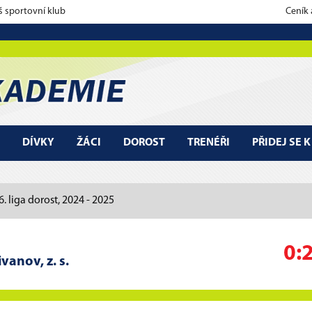
š sportovní klub
Ceník
DÍVKY
ŽÁCI
DOROST
TRENÉŘI
PŘIDEJ SE 
6. liga dorost, 2024 - 2025
0:
vanov, z. s.