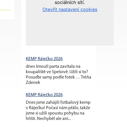
KEMP Ráječko 2026
dnes šmoulí parta zavítala na
koupaliště ve Spešově. Užili si to?
Posuďte samy podle fotek … Tréňa
Zdenek
KEMP Ráječko 2026
Dnes jsme zahájili fotbalový kemp
v Ráječku! Počasí nám přálo, takže
jsme si užili spoustu pohybu na
hřišti. Nechyběl ale ani...