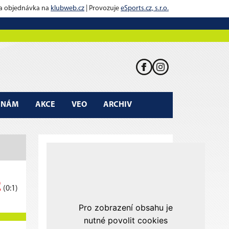
 a objednávka na
klubweb.cz
| Provozuje
eSports.cz, s.r.o.
K NÁM
AKCE
VEO
ARCHIV
2
(0:1)