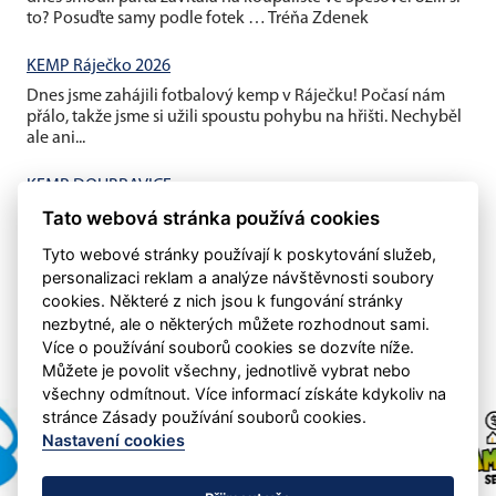
to? Posuďte samy podle fotek … Tréňa Zdenek
KEMP Ráječko 2026
Dnes jsme zahájili fotbalový kemp v Ráječku! Počasí nám
přálo, takže jsme si užili spoustu pohybu na hřišti. Nechyběl
ale ani...
KEMP DOUBRAVICE
Tato webová stránka používá cookies
V pátek jsme ukončili závěrečným fotbalovým minigolfem a
mistrovským utkáním děti vs rodiče náš letošní první kemp...
Tyto webové stránky používají k poskytování služeb,
personalizaci reklam a analýze návštěvnosti soubory
cookies. Některé z nich jsou k fungování stránky
nezbytné, ale o některých můžete rozhodnout sami.
Více o používání souborů cookies se dozvíte níže.
Můžete je povolit všechny, jednotlivě vybrat nebo
všechny odmítnout. Více informací získáte kdykoliv na
stránce Zásady používání souborů cookies.
Nastavení cookies