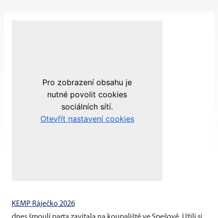
KEMP Ráječko 2026
dnes šmoulí parta zavítala na koupaliště ve Spešově. Užili si